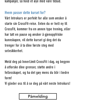
kampanjer, så hold et øye med våre tilbud.
Hvem passer dette kurset for?
Vårt Introkurs er perfekt for alle som ønsker å
starte sin CrossFit-reise. Enten du er helt ny til
CrossFit, kommer fra en annen type trening, eller
har tatt en pause og ønsker å gjenoppfriske
kunnskapen, vil dette kurset gi deg det du
trenger for å ta dine første steg med
selvsikkerhet.
Meld deg på InnerLimit CrossFit i dag, og begynn
å utforske dine grenser, støtte andre i
fellesskapet, og ha det gøy mens du blir i bedre
form!
Vi gleder oss til å se deg på vårt neste Introkurs!
Påmelding