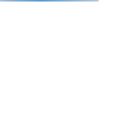
Contact Us
Storbotn 108
5106 Øvre Ervik
Mail:
post@innerlimit.no
Tel: 476 30 257
Opening Hours
Man-Fri: 8:30-10:00/15:30-19:00
Sat-Sun: 10:00 - 11:00
Samarbeidspartner