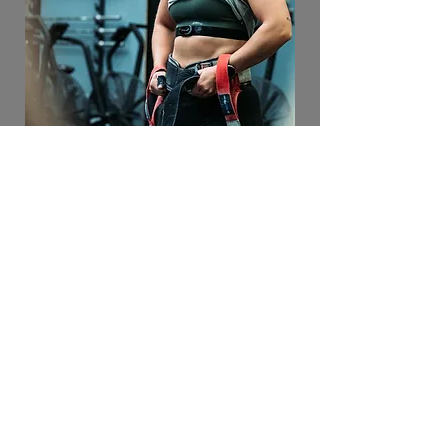
Contact Us
Storbotn 108
5106 Øvre Ervik
Mail:
post@innerlimit.no
Tel: 476 30 257
Opening Hours
Man-Fri: 8:30-10:00/15:30-19:00