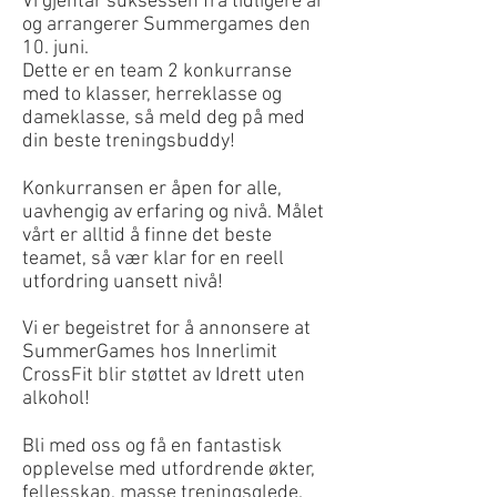
Vi gjentar suksessen fra tidligere år
og arrangerer Summergames den
10. juni.
Dette er en team 2 konkurranse
med to klasser, herreklasse og
dameklasse, så meld deg på med
din beste treningsbuddy!
Konkurransen er åpen for alle,
uavhengig av erfaring og nivå. Målet
vårt er alltid å finne det beste
teamet, så vær klar for en reell
utfordring uansett nivå!
Vi er begeistret for å annonsere at
SummerGames hos Innerlimit
CrossFit blir støttet av Idrett uten
alkohol!
Bli med oss og få en fantastisk
opplevelse med utfordrende økter,
fellesskap, masse treningsglede.