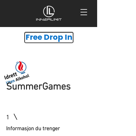
Free Drop In
SummerGames
1
Informasjon du trenger